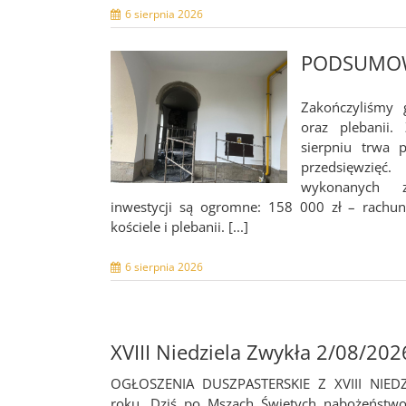
6 sierpnia 2026
PODSUMOW
Zakończyliśmy 
oraz plebanii.
sierpniu trwa 
przedsięwzięć.
wykonanych z
inwestycji są ogromne: 158 000 zł – rachu
kościele i plebanii. [...]
6 sierpnia 2026
XVIII Niedziela Zwykła 2/08/202
OGŁOSZENIA DUSZPASTERSKIE Z XVIII NIEDZ
roku. Dziś po Mszach Świętych nabożeństwo