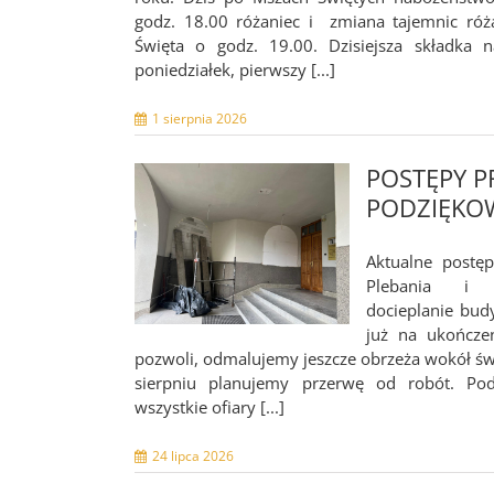
godz. 18.00 różaniec i zmiana tajemnic ró
Święta o godz. 19.00. Dzisiejsza składka n
poniedziałek, pierwszy [...]
1 sierpnia 2026
POSTĘPY P
PODZIĘKO
Aktualne postę
Plebania i z
docieplanie budy
już na ukończen
pozwoli, odmalujemy jeszcze obrzeża wokół św
sierpniu planujemy przerwę od robót. Pod
wszystkie ofiary [...]
24 lipca 2026