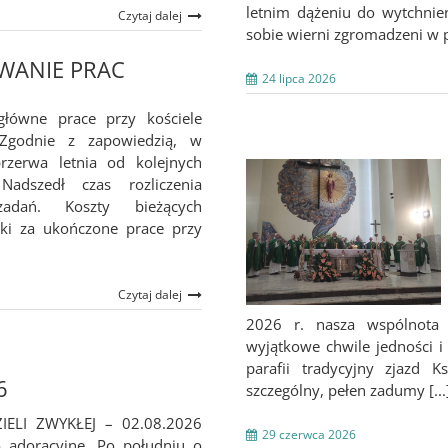
letnim dążeniu do wytchnien
Czytaj dalej
sobie wierni zgromadzeni w pa
ANIE PRAC
24 lipca 2026
główne prace przy kościele
 Zgodnie z zapowiedzią, w
przerwa letnia od kolejnych
 Nadszedł czas rozliczenia
adań. Koszty bieżących
nki za ukończone prace przy
Czytaj dalej
2026 r. nasza wspólnota 
wyjątkowe chwile jedności i 
parafii tradycyjny zjazd 
6
szczególny, pełen zadumy [...
IELI ZWYKŁEJ – 02.08.2026
29 czerwca 2026
 adoracyjne. Po południu o