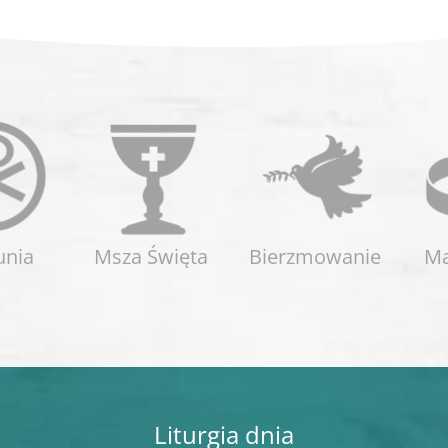
unia
Msza Święta
Bierzmowanie
Ma
Liturgia dnia