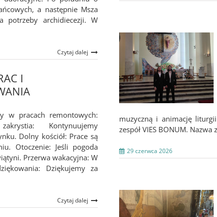
żańcowych, a następnie Msza
a potrzeby archidiecezji. W
Czytaj dalej
RAC I
WANIA
py w pracach remontowych:
muzyczną i animację liturgi
akrystia: Kontynuujemy
zespół VIES BONUM. Nazwa zes
nku. Dolny kościół: Prace są
iu. Otoczenie: Jeśli pogoda
29 czerwca 2026
iątyni. Przerwa wakacyjna: W
ziękowania: Dziękujemy za
Czytaj dalej