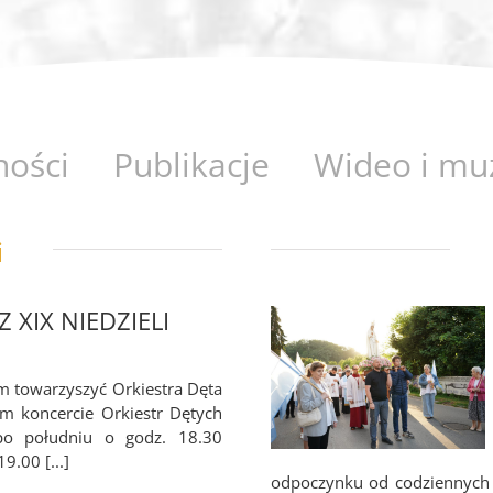
ności
Publikacje
Wideo i mu
i
 XIX NIEDZIELI
m towarzyszyć Orkiestra Dęta
m koncercie Orkiestr Dętych
po południu o godz. 18.30
.00 [...]
odpoczynku od codziennych 