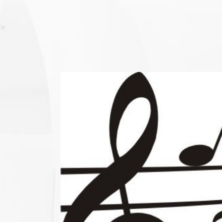
View
Larger
Image