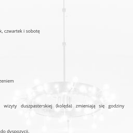
k, czwartek i sobotę
dzeniem
izyty duszpasterskiej (kolęda) zmieniają się godziny
do dyspozycji.