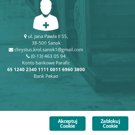
ul. Jana Pawła II 55,
38-500 Sanok
chrystus.krol.sanok1@gmail.com
(0-13) 463 05 94
Konto bankowe Parafii:
65 1240 2340 1111 0011 6960 3800
Bank Pekao
Akceptuj
Zablokuj
Cookie
Cookie