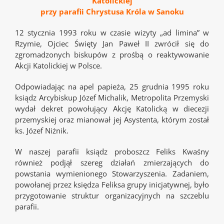
Katolickiej
przy parafii Chrystusa Króla w Sanoku
12 stycznia 1993 roku w czasie wizyty „ad limina” w
Rzymie, Ojciec Święty Jan Paweł II zwrócił się do
zgromadzonych biskupów z prośbą o reaktywowanie
Akcji Katolickiej w Polsce.
Odpowiadając na apel papieża, 25 grudnia 1995 roku
ksiądz Arcybiskup Józef Michalik, Metropolita Przemyski
wydał dekret powołujący Akcję Katolicką w diecezji
przemyskiej oraz mianował jej Asystenta, którym został
ks. Józef Niżnik.
W naszej parafii ksiądz proboszcz Feliks Kwaśny
również podjął szereg działań zmierzających do
powstania wymienionego Stowarzyszenia. Zadaniem,
powołanej przez księdza Feliksa grupy inicjatywnej, było
przygotowanie struktur organizacyjnych na szczeblu
parafii.