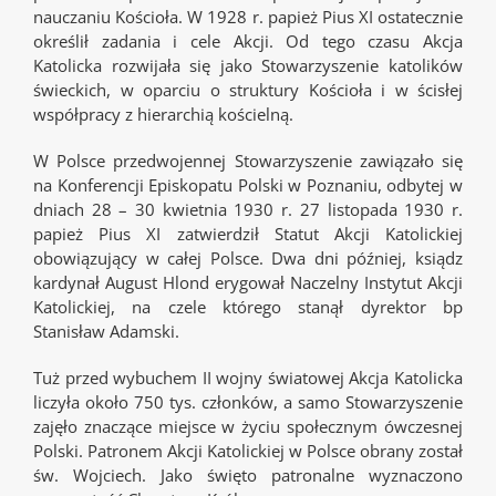
nauczaniu Kościoła. W 1928 r. papież Pius XI ostatecznie
określił zadania i cele Akcji. Od tego czasu Akcja
Katolicka rozwijała się jako Stowarzyszenie katolików
świeckich, w oparciu o struktury Kościoła i w ścisłej
współpracy z hierarchią kościelną.
W Polsce przedwojennej Stowarzyszenie zawiązało się
na Konferencji Episkopatu Polski w Poznaniu, odbytej w
dniach 28 – 30 kwietnia 1930 r. 27 listopada 1930 r.
papież Pius XI zatwierdził Statut Akcji Katolickiej
obowiązujący w całej Polsce. Dwa dni później, ksiądz
kardynał August Hlond erygował Naczelny Instytut Akcji
Katolickiej, na czele którego stanął dyrektor bp
Stanisław Adamski.
Tuż przed wybuchem II wojny światowej Akcja Katolicka
liczyła około 750 tys. członków, a samo Stowarzyszenie
zajęło znaczące miejsce w życiu społecznym ówczesnej
Polski. Patronem Akcji Katolickiej w Polsce obrany został
św. Wojciech. Jako święto patronalne wyznaczono