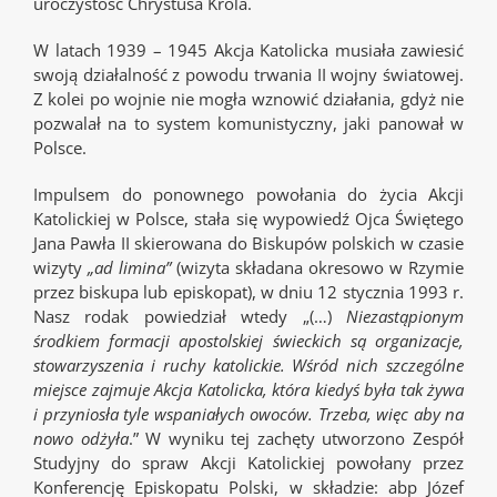
uroczystość Chrystusa Króla.
W latach 1939 – 1945 Akcja Katolicka musiała zawiesić
swoją działalność z powodu trwania II wojny światowej.
Z kolei po wojnie nie mogła wznowić działania, gdyż nie
pozwalał na to system komunistyczny, jaki panował w
Polsce.
Impulsem do ponownego powołania do życia Akcji
Katolickiej w Polsce, stała się wypowiedź Ojca Świętego
Jana Pawła II skierowana do Biskupów polskich w czasie
wizyty
„ad limina”
(wizyta składana okresowo w Rzymie
przez biskupa lub episkopat), w dniu 12 stycznia 1993 r.
Nasz rodak powiedział wtedy „(…)
Niezastąpionym
środkiem formacji apostolskiej świeckich są organizacje,
stowarzyszenia i ruchy katolickie. Wśród nich szczególne
miejsce zajmuje Akcja Katolicka, która kiedyś była tak żywa
i przyniosła tyle wspaniałych owoców. Trzeba, więc aby na
nowo odżyła
.” W wyniku tej zachęty utworzono Zespół
Studyjny do spraw Akcji Katolickiej powołany przez
Konferencję Episkopatu Polski, w składzie: abp Józef