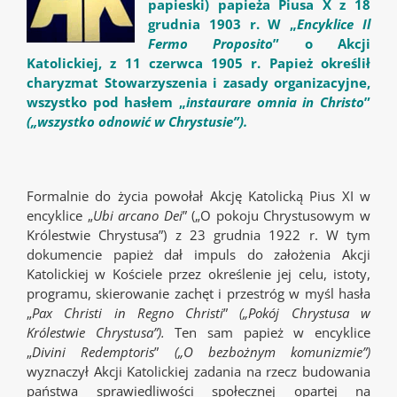
papieski) papieża Piusa X z 18
grudnia 1903 r. W „
Encyklice Il
Fermo Proposito
” o Akcji
Katolickiej, z 11 czerwca 1905 r. Papież określił
charyzmat Stowarzyszenia i zasady organizacyjne,
wszystko pod hasłem „
instaurare omnia in Christo
”
(„wszystko odnowić w Chrystusie”).
Formalnie do życia powołał Akcję Katolicką Pius XI w
encyklice „
Ubi arcano Dei
” („O pokoju Chrystusowym w
Królestwie Chrystusa”) z 23 grudnia 1922 r. W tym
dokumencie papież dał impuls do założenia Akcji
Katolickiej w Kościele przez określenie jej celu, istoty,
programu, skierowanie zachęt i przestróg w myśl hasła
„
Pax Christi in Regno Christi
”
(„Pokój Chrystusa w
Królestwie Chrystusa”).
Ten sam papież w encyklice
„
Divini Redemptoris
”
(„O bezbożnym komunizmie”)
wyznaczył Akcji Katolickiej zadania na rzecz budowania
państwa sprawiedliwości społecznej opartej na