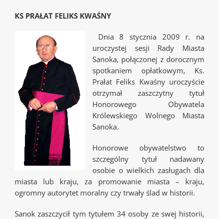
KS PRA
Ł
AT FELIKS KWA
Ś
NY
Dnia 8 stycznia 2009 r. na
uroczystej sesji Rady Miasta
Sanoka, połączonej z dorocznym
spotkaniem opłatkowym, Ks.
Prałat Feliks Kwaśny uroczyście
otrzymał zaszczytny tytuł
Honorowego Obywatela
Królewskiego Wolnego Miasta
Sanoka.
Honorowe obywatelstwo to
szczególny tytuł nadawany
osobie o wielkich zasługach dla
miasta lub kraju, za promowanie miasta – kraju,
ogromny autorytet moralny czy trwały ślad w historii.
Sanok zaszczycił tym tytułem 34 osoby ze swej historii,