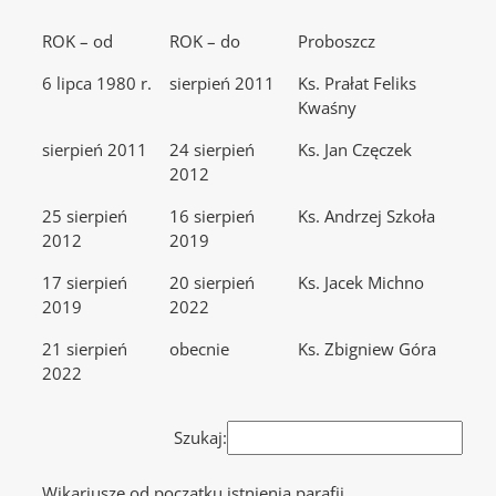
ROK – od
ROK – do
Proboszcz
6 lipca 1980 r.
sierpień 2011
Ks. Prałat Feliks
Kwaśny
sierpień 2011
24 sierpień
Ks. Jan Częczek
2012
25 sierpień
16 sierpień
Ks. Andrzej Szkoła
2012
2019
17 sierpień
20 sierpień
Ks. Jacek Michno
2019
2022
21 sierpień
obecnie
Ks. Zbigniew Góra
2022
Szukaj:
Wikariusze od początku istnienia parafii