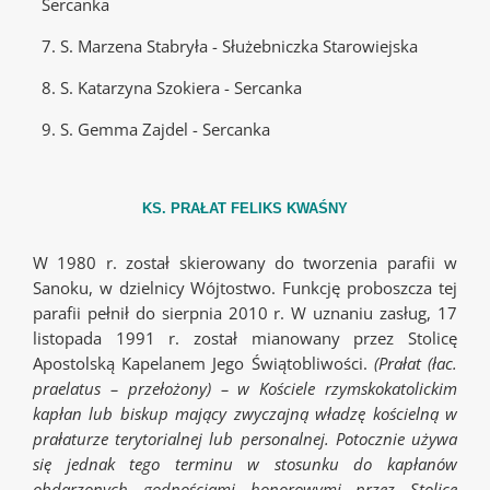
Sercanka
7. S. Marzena Stabryła - Służebniczka Starowiejska
8. S. Katarzyna Szokiera - Sercanka
9. S. Gemma Zajdel - Sercanka
KS. PRAŁAT FELIKS KWAŚNY
W 1980 r. został skierowany do tworzenia parafii w
Sanoku, w dzielnicy Wójtostwo. Funkcję proboszcza tej
parafii pełnił do sierpnia 2010 r.
W uznaniu zasług, 17
listopada 1991 r. został mianowany przez Stolicę
Apostolską Kapelanem Jego Świątobliwości.
(Prałat (łac.
praelatus – przełożony) – w Kościele rzymskokatolickim
kapłan lub biskup mający zwyczajną władzę kościelną w
prałaturze terytorialnej lub personalnej. Potocznie używa
się jednak tego terminu w stosunku do kapłanów
obdarzonych godnościami honorowymi przez Stolicę