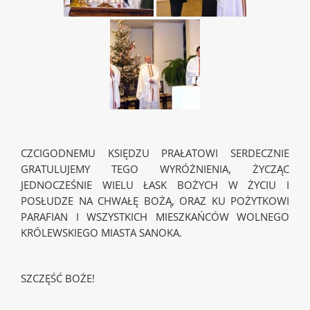
CZCIGODNEMU KSIĘDZU PRAŁATOWI SERDECZNIE
GRATULUJEMY TEGO WYRÓŻNIENIA, ŻYCZĄC
JEDNOCZEŚNIE WIELU ŁASK BOŻYCH W ŻYCIU I
POSŁUDZE NA CHWAŁĘ BOŻĄ, ORAZ KU POŻYTKOWI
PARAFIAN I WSZYSTKICH MIESZKAŃCÓW WOLNEGO
KRÓLEWSKIEGO MIASTA SANOKA.
SZCZĘŚĆ BOŻE!