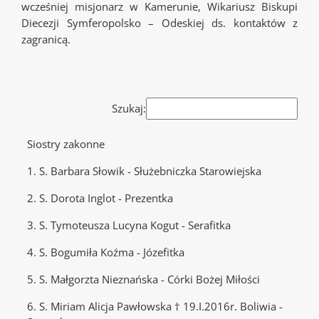
wcześniej misjonarz w Kamerunie, Wikariusz Biskupi
Diecezji Symferopolsko – Odeskiej ds. kontaktów z
zagranicą.
Szukaj:
Siostry zakonne
1. S. Barbara Słowik - Służebniczka Starowiejska
2. S. Dorota Inglot - Prezentka
3. S. Tymoteusza Lucyna Kogut - Serafitka
4. S. Bogumiła Koźma - Józefitka
5. S. Małgorzta Nieznańska - Córki Bożej Miłości
6. S. Miriam Alicja Pawłowska † 19.I.2016r. Boliwia -