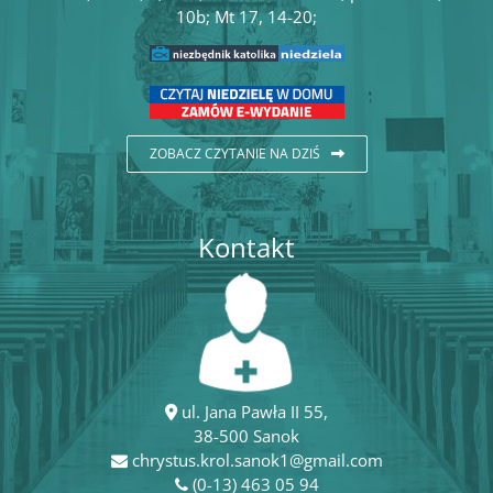
10b; Mt 17, 14-20;
ZOBACZ CZYTANIE NA DZIŚ
Kontakt
ul. Jana Pawła II 55,
38-500 Sanok
chrystus.krol.sanok1@gmail.com
(0-13) 463 05 94