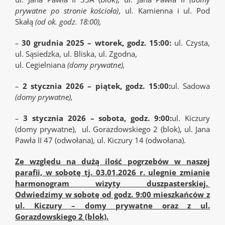
prywatne po stronie kościoła)
, ul. Kamienna i ul. Pod
Skałą
(od ok. godz. 18:00),
–
30 grudnia 2025 – wtorek, godz. 15:00:
ul. Czysta,
ul. Sąsiedzka, ul. Bliska, ul. Zgodna,
ul. Cegielniana
(domy prywatne),
–
2 stycznia 2026 – piątek, godz. 15:00:
ul. Sadowa
(domy prywatne),
–
3 stycznia 2026 – sobota, godz. 9:00:
ul. Kiczury
(domy prywatne), ul. Gorazdowskiego 2 (blok), ul. Jana
Pawła II 47 (odwołana), ul. Kiczury 14 (odwołana).
Ze względu na dużą ilość pogrzebów w naszej
parafii, w sobotę tj. 03.01.2026 r. ulegnie zmianie
harmonogram wizyty duszpasterskiej.
Odwiedzimy w sobotę od godz. 9:00 mieszkańców z
ul. Kiczury – domy prywatne oraz z ul.
Gorazdowskiego 2 (blok).