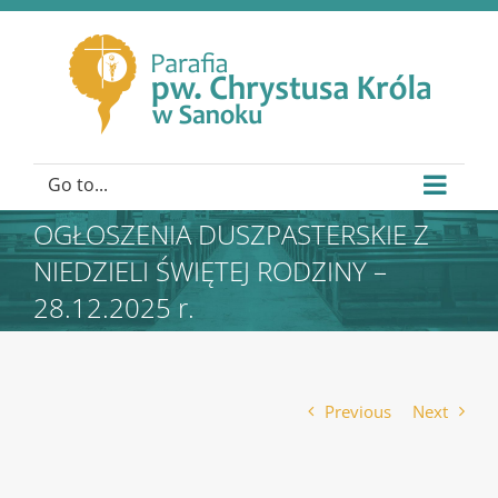
Go to...
OGŁOSZENIA DUSZPASTERSKIE Z
NIEDZIELI ŚWIĘTEJ RODZINY –
28.12.2025 r.
Previous
Next