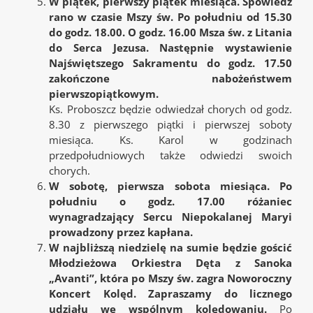
W piątek, pierwszy piątek miesiąca. Spowiedź
rano w czasie Mszy św. Po południu od 15.30
do godz. 18.00. O godz. 16.00 Msza św. z Litania
do Serca Jezusa. Następnie wystawienie
Najświętszego Sakramentu do godz. 17.50
zakończone nabożeństwem
pierwszopiątkowym.
Ks. Proboszcz będzie odwiedzał chorych od godz.
8.30 z pierwszego piątki i pierwszej soboty
miesiąca. Ks. Karol w godzinach
przedpołudniowych także odwiedzi swoich
chorych.
W sobotę, pierwsza sobota miesiąca. Po
południu o godz. 17.00 różaniec
wynagradzający Sercu Niepokalanej Maryi
prowadzony przez kapłana.
W najbliższą niedzielę na sumie będzie gościć
Młodzieżowa Orkiestra Dęta z Sanoka
„Avanti”, która po Mszy św. zagra Noworoczny
Koncert Kolęd. Zapraszamy do licznego
udziału we wspólnym kolędowaniu.
Po