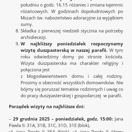
południu o godz. 16.15 różaniec i zmiana tajemnic
różańcowych. W godzinach dopołudniowych po
Mszach św. nabożeństwo adoracyjne za wyjątkiem
sumy.
Składka z pierwszej niedzieli stycznia na potrzeby
archidiecezji.
W najbliższy poniedziałek rozpoczynamy
wizytę duszpasterską w naszej parafii.
W tym
roku odwiedzimy domy po stronie kościoła.
Wizyta duszpasterska ma charakter religijny i
połączona jest
z błogosławieństwem domu i całej rodziny.
Prosimy o obecność wszystkich domowników. Nie
bójmy się poruszać tematów rodzinnych i uwag co
do pracy duszpasterskiej i gospodarczej w parafii.
Porządek wizyty na najbliższe dni:
–
29 grudnia 2025 – poniedziałek, godz. 15:00:
Jana
Pawła II: 31A, 31B, 31C, 31D, 31E (blok),
ul. Jana Pawła II 35A (blok), ul. Jana Pawła II
(domy