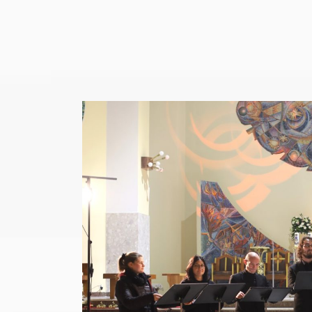
View
Larger
Image