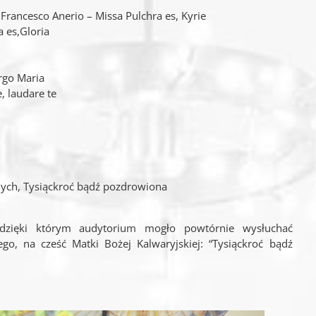
 Francesco Anerio – Missa Pulchra es, Kyrie
 es,Gloria
rgo Maria
 laudare te
lnych, Tysiąckroć bądź pozdrowiona
 dzięki którym audytorium mogło powtórnie wysłuchać
o, na cześć Matki Bożej Kalwaryjskiej: “Tysiąckroć bądź