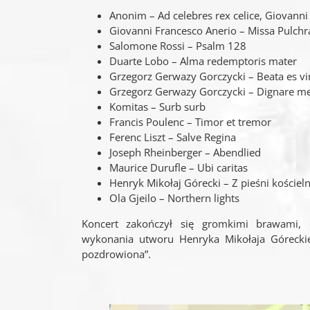
Anonim – Ad celebres rex celice, Giovanni
Giovanni Francesco Anerio – Missa Pulchra
Salomone Rossi – Psalm 128
Duarte Lobo – Alma redemptoris mater
Grzegorz Gerwazy Gorczycki – Beata es vi
Grzegorz Gerwazy Gorczycki – Dignare me,
Komitas – Surb surb
Francis Poulenc – Timor et tremor
Ferenc Liszt – Salve Regina
Joseph Rheinberger – Abendlied
Maurice Durufle – Ubi caritas
Henryk Mikołaj Górecki – Z pieśni koście
Ola Gjeilo – Northern lights
Koncert zakończył się gromkimi brawami,
wykonania utworu Henryka Mikołaja Góreckieg
pozdrowiona”.