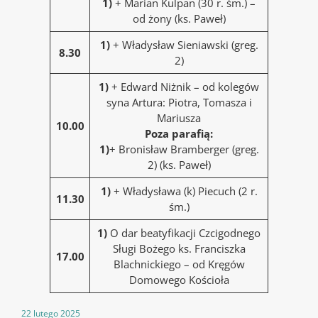
1)
+ Marian Kulpan (30 r. śm.) –
od żony (ks. Paweł)
1)
+ Władysław Sieniawski (greg.
8.30
2)
1)
+ Edward Niżnik – od kolegów
syna Artura: Piotra, Tomasza i
Mariusza
10.00
Poza parafią:
1)
+ Bronisław Bramberger (greg.
2) (ks. Paweł)
1)
+ Władysława (k) Piecuch (2 r.
11.30
śm.)
1)
O dar beatyfikacji Czcigodnego
Sługi Bożego ks. Franciszka
17.00
Blachnickiego – od Kręgów
Domowego Kościoła
22 lutego 2025