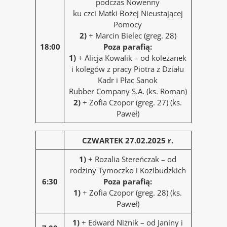
podczas Nowenny
ku czci Matki Bożej Nieustającej
Pomocy
2)
+ Marcin Bielec (greg. 28)
18:00
Poza parafią:
1)
+ Alicja Kowalik – od koleżanek
i kolegów z pracy Piotra z Działu
Kadr i Płac Sanok
Rubber Company S.A. (ks. Roman)
2)
+ Zofia Czopor (greg. 27) (ks.
Paweł)
CZWARTEK 27.02.2025 r.
1)
+ Rozalia Stereńczak – od
rodziny Tymoczko i Kozibudzkich
6:30
Poza parafią:
1)
+ Zofia Czopor (greg. 28) (ks.
Paweł)
1)
+ Edward Niżnik – od Janiny i