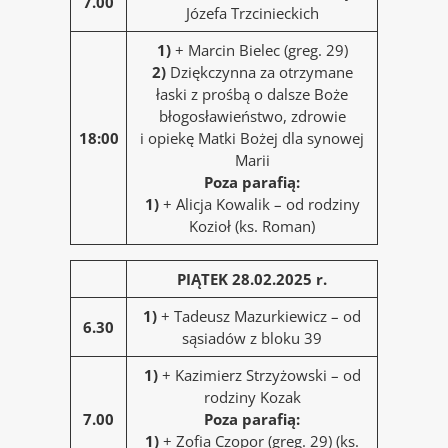
7.00
Józefa Trzcinieckich
1)
+ Marcin Bielec (greg. 29)
2)
Dziękczynna za otrzymane
łaski z prośbą o dalsze Boże
błogosławieństwo, zdrowie
18:00
i opiekę Matki Bożej dla synowej
Marii
Poza parafią:
1)
+ Alicja Kowalik – od rodziny
Kozioł (ks. Roman)
PIĄTEK 28.02.2025 r.
1)
+ Tadeusz Mazurkiewicz – od
6.30
sąsiadów z bloku 39
1)
+ Kazimierz Strzyżowski – od
rodziny Kozak
7.00
Poza parafią:
1)
+ Zofia Czopor (greg. 29) (ks.